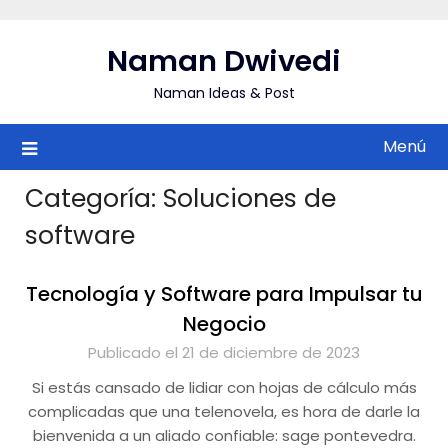
Saltar
al
Naman Dwivedi
contenido
Naman Ideas & Post
Menú
Categoría:
Soluciones de
software
Tecnología y Software para Impulsar tu
Negocio
Publicado el 21 de diciembre de 2023
Si estás cansado de lidiar con hojas de cálculo más
complicadas que una telenovela, es hora de darle la
bienvenida a un aliado confiable: sage pontevedra.