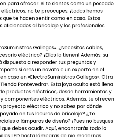
en para ofrecer. Si te sientes como un pescado
s eléctricos, no te preocupes, ¡todos hemos
as que te hacen sentir como en casa. Estos
 aficionados al bricolaje y los profesionales
roSuministros Gallegos». ¿Necesitas cables,
esorio eléctrico? ¡Ellos lo tienen! Además, su
 dispuesto a responder tus preguntas y
mporta si eres un novato o un experto en el
 en casa en «ElectroSuministros Gallegos». Otra
Tienda Pontevedra». Esta joya oculta está llena
de productos eléctricos, desde herramientas y
n y componentes eléctricos. Además, te ofrecen
un proyecto eléctrico y no sabes por dónde
poyado en tus locuras de bricolaje? ¿Te
ciales o lámparas de diseño? ¡Pues no busques
 que debes acudir. Aquí, encontrarás todo lo
billas LED hasta lámparas de pie modernas.